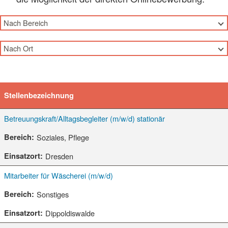
Nach Bereich
Nach Bereich
Nach Ort
Ausbildung
Nach Ort
Beförderung
Bannewitz
FSJ/BFD
Dippoldiswalde
Hauswirtschaft
Stellenbezeichnung
Dorfhain
Pflege
Dresden
Betreuungskraft/Alltagsbegleiter (m/w/d) stationär
Rettungsdienst
Freital
Sonstiges
Soziales, Pflege
Großröhrsdorf
Soziales
Dresden
Heidenau
Technik
Kamenz
Verwaltung
Mitarbeiter für Wäscherei (m/w/d)
Schwepnitz
Sonstiges
Wilsdruff
Dippoldiswalde