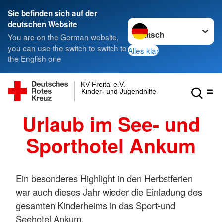
Sie befinden sich auf der
Sprache wechseln zu
deutschen Website
You are on the German website,
you can use the switch to switch to
Alles klar
the English one
KV Freital e.V.
Kinder- und Jugendhilfe gGmbH
Urlaub im See- und
Sporthotel Ankum
Ein besonderes Highlight in den Herbstferien
war auch dieses Jahr wieder die Einladung des
gesamten Kinderheims in das Sport-und
Seehotel Ankum.