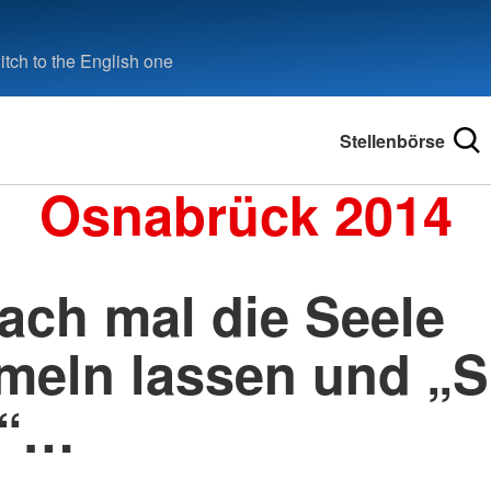
tch to the English one
Stellenbörse
Osnabrück 2014
ach mal die Seele
meln lassen und „S
!“…