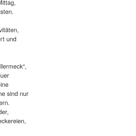
ittag,
sten.
itäten,
rt und
llermeck“,
euer
eine
he sind nur
ern.
der,
eckereien,