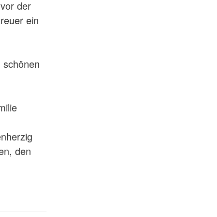
vor der
treuer ein
n schönen
ilie
enherzig
ben, den