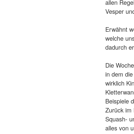
allen Rege
Vesper un
Erwähnt we
welche uns
dadurch er
Die Woche 
in dem die
wirklich K
Kletterwan
Beispiele 
Zurück im 
Squash- un
alles von 