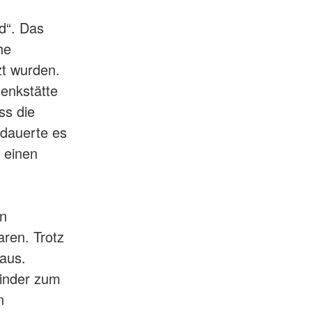
d“. Das
he
zt wurden.
enkstätte
ss die
dauerte es
 einen
en
ren. Trotz
raus.
Kinder zum
n