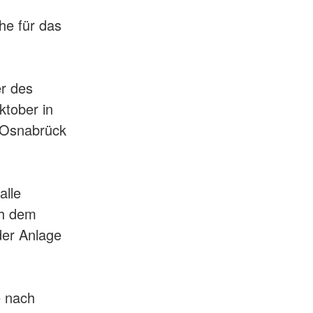
he für das
er des
ktober in
 Osnabrück
alle
ch dem
der Anlage
e nach