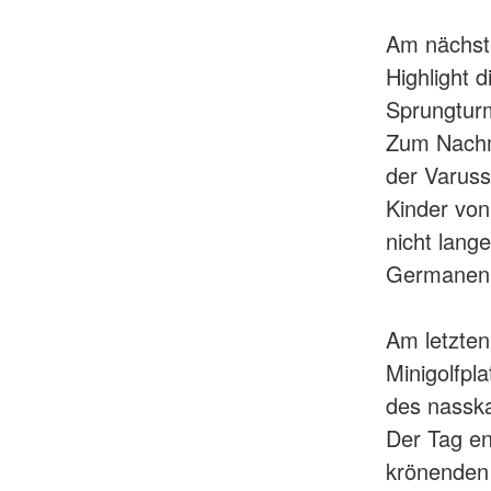
Am nächst
Highlight 
Sprungturm
Zum Nachm
der Varuss
Kinder vo
nicht lang
Germanen, 
Am letzten
Minigolfpl
des nasska
Der Tag en
krönenden 