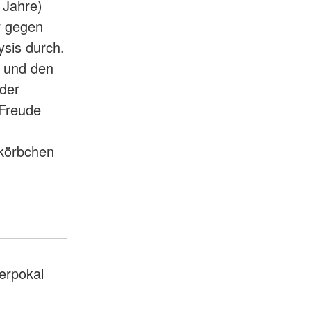
 Jahre)
r gegen
ysis durch.
n und den
der
 Freude
,
rkörbchen
erpokal