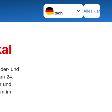
Sprache wechseln zu
Alles klar
kal
nder- und
am 24.
r und
 um im