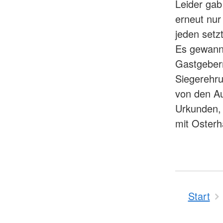
Leider gab
erneut nur
jeden setz
Es gewann 
Gastgeber
Siegerehru
von den Au
Urkunden, 
mit Osterh
Start