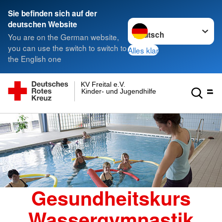
Sie befinden sich auf der
Sprache wechseln zu
deutschen Website
You are on the German website,
you can use the switch to switch to
Alles klar
the English one
KV Freital e.V.
Kinder- und Jugendhilfe gGmbH
Gesundheitskurs
Wassergymnastik