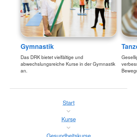
Gymnastik
Tanz
Das DRK bietet vielfältige und
Geselli
abwechslungsreiche Kurse in der Gymnastik
verbess
an.
Bewegu
Start
Kurse
Gesundheitskurse