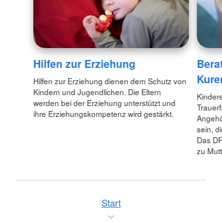
Hilfen zur Erziehung
Bera
Kure
Hilfen zur Erziehung dienen dem Schutz von
Kindern und Jugendlichen. Die Eltern
Kindere
werden bei der Erziehung unterstützt und
Trauerf
ihre Erziehungskompetenz wird gestärkt.
Angehö
sein, d
Das DRK
zu Mutt
Start