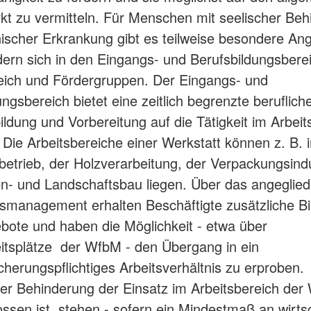
kt zu vermitteln. Für Menschen mit seelischer Be
ischer Erkrankung gibt es teilweise besondere An
ern sich in den Eingangs- und Berufsbildungsbere
eich und Fördergruppen. Der Eingangs- und
ngsbereich bietet eine zeitlich begrenzte berufliche
ildung und Vorbereitung auf die Tätigkeit im Arbeit
Die Arbeitsbereiche einer Werkstatt können z. B. 
etrieb, der Holzverarbeitung, der Verpackungsindu
- und Landschaftsbau liegen. Über das angeglied
nsmanagement erhalten Beschäftigte zusätzliche Bi
ote und haben die Möglichkeit - etwa über
tsplätze der WfbM - den Übergang in ein
icherungspflichtiges Arbeitsverhältnis zu erproben
er Behinderung der Einsatz im Arbeitsbereich der 
ssen ist, stehen - sofern ein Mindestmaß an wirtsc