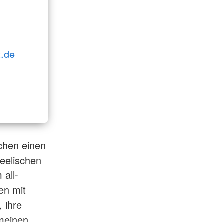
t.de
schen einen
seelischen
 all-
en mit
 ihre
emeinen