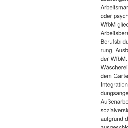
Arbeitsmar
oder psych
WfbM glied
Arbeitsber
Berufsbildu
rung, Ausb
der WfbM. 
Wäschereib
dem Garten
Integratio
dungsangeb
Außenarbei
sozialvers
aufgrund d
ausgeschlo