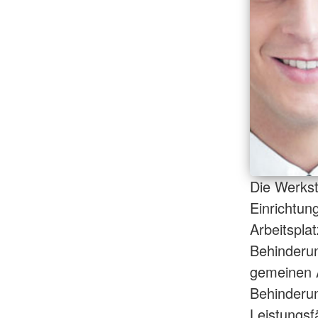
Die Werkst
Einrichtun
Arbeitsplat
Behinderun
gemeinen A
Behinderun
Leistungsf