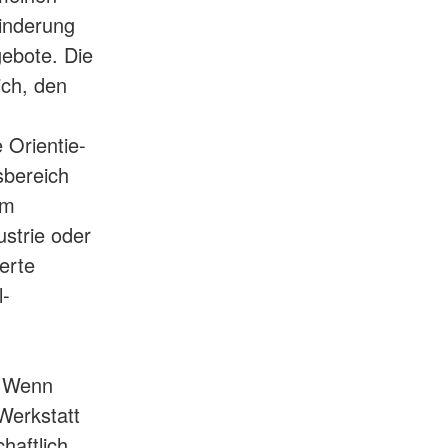
hinderung
gebote. Die
ich, den
 Orientie-
sbereich
im
strie oder
erte
l-
. Wenn
Werkstatt
haftlich