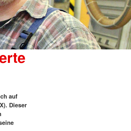
erte
ch auf
X). Dieser
m
seine